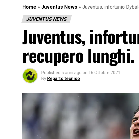
Home
»
Juventus News
»
Juventus, infortunio Dybal
JUVENTUS NEWS
Juventus, infortu
recupero lunghi.
Published
5 anni ago
on
16 Ottobre 2021
By
Reparto tecnico