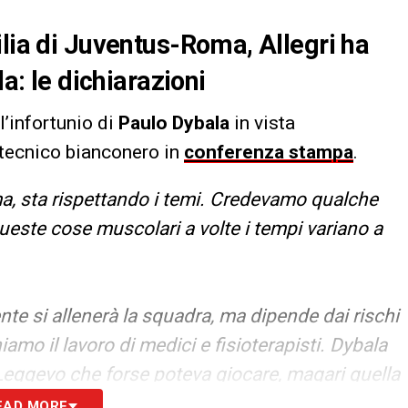
ilia di Juventus-Roma, Allegri ha
la: le dichiarazioni
ll’infortunio di
Paulo Dybala
in vista
l tecnico bianconero in
conferenza stampa
.
, sta rispettando i temi. Credevamo qualche
este cose muscolari a volte i tempi variano a
te si allenerà la squadra, ma dipende dai rischi
iamo il lavoro di medici e fisioterapisti. Dybala
Leggevo che forse poteva giocare, magari quella
di una settimana o dieci giorni forse».
EAD MORE