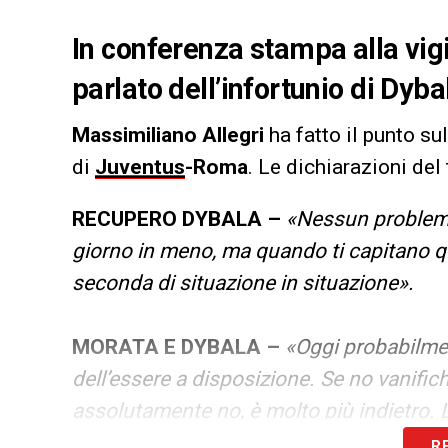
In conferenza stampa alla vig
parlato dell’infortunio di Dyba
Massimiliano Allegri
ha fatto il punto su
di
Juventus
-Roma
. Le dichiarazioni de
RECUPERO DYBALA –
«Nessun problema
giorno in meno, ma quando ti capitano qu
seconda di situazione in situazione».
MORATA E DYBALA –
«Oggi probabilmen
dell’essere a disposizione. Se no vanifich
assolutamente no, è molto più indietro. 
di ritorno. Non so quando torna, nel giro 
R