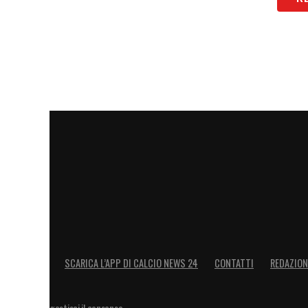
LA PLAYLIST DELLE NOSTRE TOP NEW
SCARICA L’APP DI CALCIO NEWS 24
CONTATTI
REDAZION