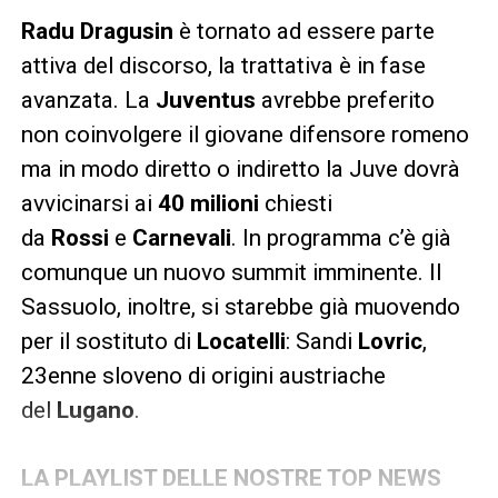
Radu
Dragusin
è tornato ad essere parte
attiva del discorso, la trattativa è in fase
avanzata. La
Juventus
avrebbe preferito
non coinvolgere il giovane difensore romeno
ma in modo diretto o indiretto la Juve dovrà
avvicinarsi ai
40 milioni
chiesti
da
Rossi
e
Carnevali
. In programma c’è già
comunque un nuovo summit imminente. Il
Sassuolo, inoltre, si starebbe già muovendo
per il sostituto di
Locatelli
: Sandi
Lovric
,
23enne sloveno di origini austriache
del
Lugano
.
LA PLAYLIST DELLE NOSTRE TOP NEWS