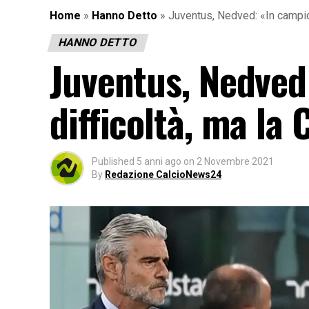
Home
»
Hanno Detto
»
Juventus, Nedved: «In campio
HANNO DETTO
Juventus, Nedved
difficoltà, ma l
Published
5 anni ago
on
2 Novembre 2021
By
Redazione CalcioNews24