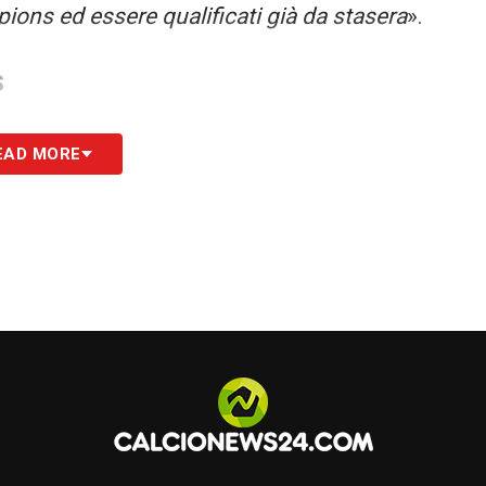
ons ed essere qualificati già da stasera
».
S
EAD MORE