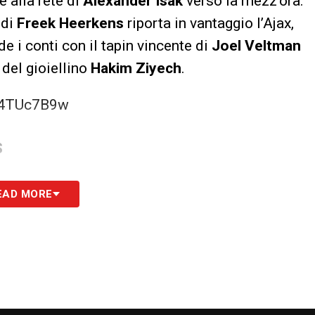
e alla rete di
Alexander Isak
verso la mezz’ora.
 di
Freek Heerkens
riporta in vantaggio l’Ajax,
e i conti con il tapin vincente di
Joel Veltman
a del gioiellino
Hakim Ziyech
.
M4TUc7B9w
S
EAD MORE