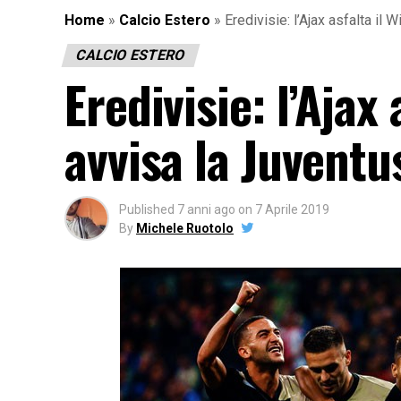
Home
»
Calcio Estero
»
Eredivisie: l’Ajax asfalta il
CALCIO ESTERO
Eredivisie: l’Ajax 
avvisa la Juventu
Published
7 anni ago
on
7 Aprile 2019
By
Michele Ruotolo