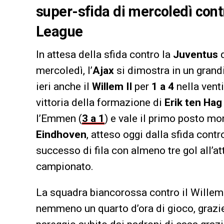
super-sfida di mercoledì con
League
In attesa della sfida contro la
Juventus
d
mercoledì, l’
Ajax
si dimostra in un grand
ieri anche il
Willem II
per
1 a 4
nella vent
vittoria della formazione di
Erik ten Hag
l’Emmen (
3 a 1
) e vale il primo posto m
Eindhoven
, atteso oggi dalla sfida contro 
successo di fila con almeno tre gol all’a
campionato.
La squadra biancorossa contro il Willem I
nemmeno un quarto d’ora di gioco, grazie