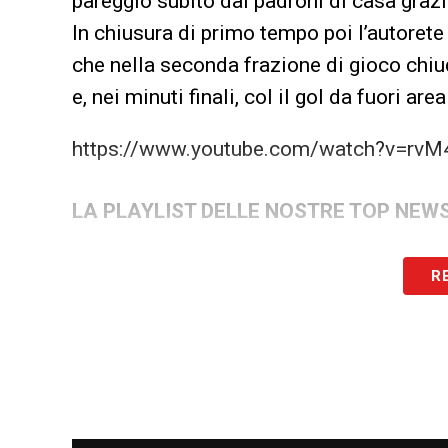
pareggio subito dai padroni di casa grazi
In chiusura di primo tempo poi l’autorete
che nella seconda frazione di gioco chiud
e, nei minuti finali, col il gol da fuori are
https://www.youtube.com/watch?v=rv
LA PLAYLIST DELLE NOSTRE TOP NEW
R