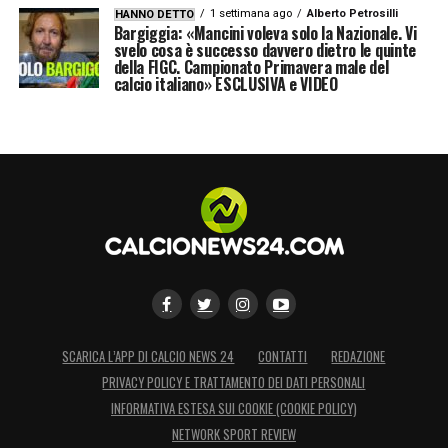
1 settimana ago
Alberto Petrosilli
HANNO DETTO
Bargiggia: «Mancini voleva solo la Nazionale. Vi
svelo cosa è successo davvero dietro le quinte
della FIGC. Campionato Primavera male del
calcio italiano» ESCLUSIVA e VIDEO
SCARICA L’APP DI CALCIO NEWS 24
CONTATTI
REDAZIONE
PRIVACY POLICY E TRATTAMENTO DEI DATI PERSONALI
INFORMATIVA ESTESA SUI COOKIE (COOKIE POLICY)
NETWORK SPORT REVIEW