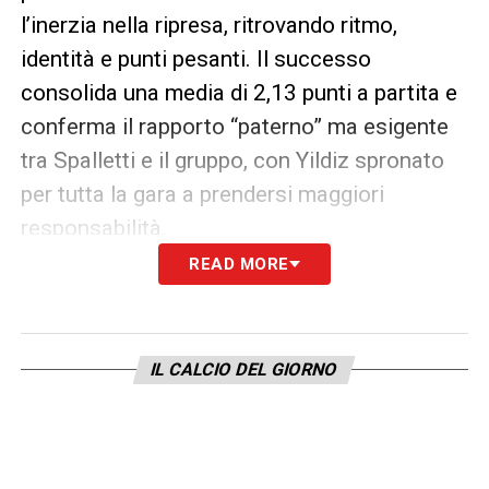
l’inerzia nella ripresa, ritrovando ritmo,
identità e punti pesanti. Il successo
consolida una media di 2,13 punti a partita e
conferma il rapporto “paterno” ma esigente
tra Spalletti e il gruppo, con Yildiz spronato
per tutta la gara a prendersi maggiori
responsabilità.
READ MORE
LEGGI ANCHE –
Ultime Notizie Serie A:
tutte le novità del giorno sul massimo
campionato italiano
IL CALCIO DEL GIORNO
LA PLAYLIST DELLE NOSTRE TOP NEWS