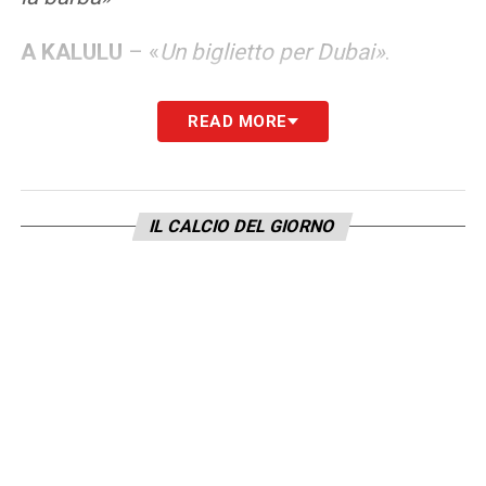
A KALULU
– «
Un biglietto per Dubai»
.
A MCKENNIE
–
«Un club di golf»
.
READ MORE
A YILDIZ
– «
Non lo so, quello che vuole, lui
mi chiede e io offro»
IL CALCIO DEL GIORNO
A SUO FRATELLO MARCUS
–
«A mio
fratello una bella maglia della Juve con
scritto Thuram 19»
.
Questo Natale regali assicurati: ci
pensa B̶a̶b̶b̶o̶ ̶N̶a̶t̶a̶l̶e̶ 𝐊𝐡𝐞́𝐩𝐡𝐫𝐞𝐧
𝐓𝐡𝐮𝐫𝐚𝐦 🎅🎁
@easportsfcit