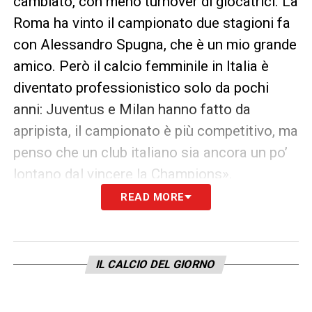
cambiato, con meno turnover di giocatrici. La
Roma ha vinto il campionato due stagioni fa
con Alessandro Spugna, che è un mio grande
amico. Però il calcio femminile in Italia è
diventato professionistico solo da pochi
anni: Juventus e Milan hanno fatto da
apripista, il campionato è più competitivo, ma
penso che un club italiano sia ancora un po’
lontano dal vincere la Champions».
READ MORE
I RICORDI DI TORINO, CR7 E I TIFOSI
«Ero
infortunata quando ho firmato, e sarò
sempre grata alla Juventus per avermi preso
IL CALCIO DEL GIORNO
comunque. Mi allenavo in palestra con
Allegri, Buffon, Higuain: la squadra maschile