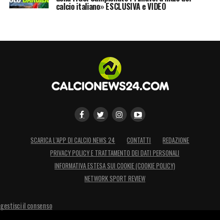
calcio italiano» ESCLUSIVA e VIDEO
club per aver investito su di me in un
momento difficile».
LA COPERTURA TV
«Il fatto che tutte le
partite siano trasmesse in diretta è
incredibile. Posso rivedere subito highlights
e partite senza aspettare giorni. Lavorare
con loro è fantastico: ci sono ex compagne,
grandi commentatori e una produzione
SCARICA L’APP DI CALCIO NEWS 24
CONTATTI
REDAZIONE
enorme».
PRIVACY POLICY E TRATTAMENTO DEI DATI PERSONALI
INFORMATIVA ESTESA SUI COOKIE (COOKIE POLICY)
DIRITTI ED EMPOWERMENT
«A livello
NETWORK SPORT REVIEW
globale la situazione sta migliorando, ma ci
sono ancora grandi differenze tra paesi.
gestisci il consenso
Negli Stati Uniti il calcio femminile è molto