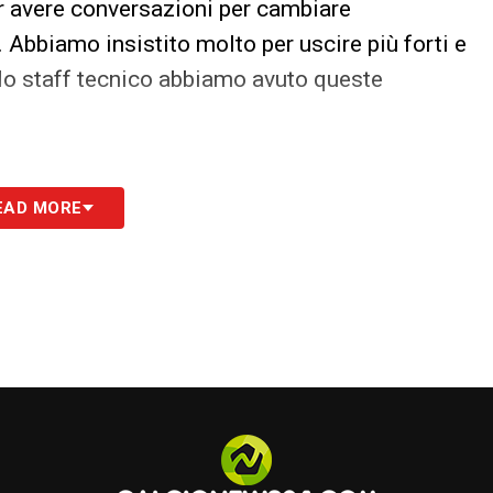
er avere conversazioni per cambiare
 Abbiamo insistito molto per uscire più forti e
 lo staff tecnico abbiamo avuto queste
EAD MORE
d alta voce per motivarsi. Sono cose che non
e molte cose, ma l’atteggiamento non si
che vogliamo vincere la partita. Abbiamo
to e non è così, dobbiamo cambiarlo, a partire
ma possibile».
TY
n mi era mai capitato di giocare qui. Era tardi