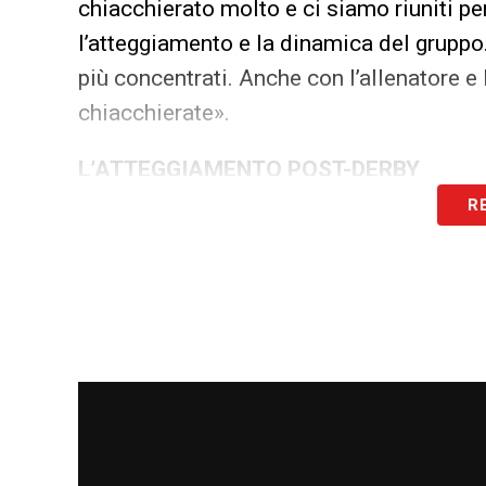
chiacchierato molto e ci siamo riuniti p
l’atteggiamento e la dinamica del gruppo.
più concentrati. Anche con l’allenatore e
chiacchierate».
L’ATTEGGIAMENTO POST-DERBY
R
«Sono partite in cui non serve gridare a
devono accadere qui. Possiamo sbagliar
negozia ed è la prima cosa per mostrare 
mostrato che il pareggio ci sarebbe servi
da domani. Cercare di raggrupparci il pri
L’ACCOGLIENZA CALOROSA AD ALMA
«È normale che queste cose succedano. No