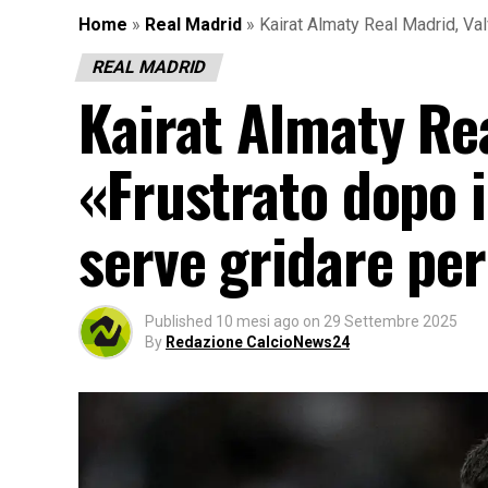
Home
»
Real Madrid
»
Kairat Almaty Real Madrid, Val
REAL MADRID
Kairat Almaty Rea
«Frustrato dopo i
serve gridare per
Published
10 mesi ago
on
29 Settembre 2025
By
Redazione CalcioNews24