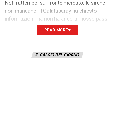
Nel frattempo, sul fronte mercato, le sirene
non mancano. Il Galatasaray ha chiesto
informazioni ma non ha ancora mosso passi
concreti. L’unica vera offerta finora è
READ MORE
arrivata dall’Al Qadsiah: una proposta
monstre da 15 milioni netti a stagione per il
giocatore, che però non ha ancora dato una
IL CALCIO DEL GIORNO
risposta. E dall’Inghilterra, attenzione
crescente: il Manchester United osserva con
interesse, ricordando le potenzialità di Kean
viste solo a tratti ai tempi dell’Everton.
La partita
Kean-Fiorentina
è quindi tutt’altro
che chiusa. Da qui al 15 luglio ogni giorno
sarà decisivo. Se il silenzio del mercato