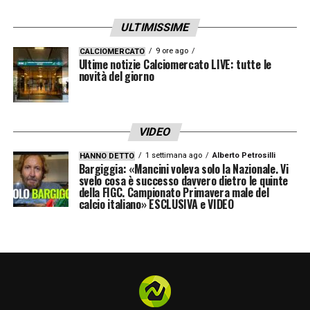
proseguirà, la Fiorentina potrà affondare il
ULTIMISSIME
colpo per blindare definitivamente il suo
attaccante e costruire attorno a lui un futuro
9 ore ago
CALCIOMERCATO
Ultime notizie Calciomercato LIVE: tutte le
ambizioso.
novità del giorno
LA PLAYLIST DELLE NOSTRE TOP NEWS
VIDEO
1 settimana ago
Alberto Petrosilli
HANNO DETTO
Bargiggia: «Mancini voleva solo la Nazionale. Vi
svelo cosa è successo davvero dietro le quinte
della FIGC. Campionato Primavera male del
calcio italiano» ESCLUSIVA e VIDEO