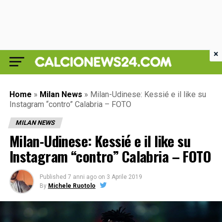
×
Home
»
Milan News
»
Milan-Udinese: Kessié e il like su
Instagram “contro” Calabria – FOTO
MILAN NEWS
Milan-Udinese: Kessié e il like su
Instagram “contro” Calabria – FOTO
Published
7 anni ago
on
3 Aprile 2019
By
Michele Ruotolo