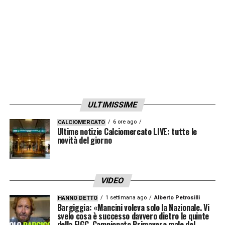
Visualizza questo post su Instagram
ULTIMISSIME
6 ore ago
CALCIOMERCATO
Ultime notizie Calciomercato LIVE: tutte le
novità del giorno
Milan 🆚 Udinese Le pagelle di
#spaziomilan
VIDEO
1 settimana ago
Alberto Petrosilli
HANNO DETTO
Un post condiviso da SpazioMilan.it (@spaziomilan) in data:
Bargiggia: «Mancini voleva solo la Nazionale. Vi
svelo cosa è successo davvero dietro le quinte
della FIGC. Campionato Primavera male del