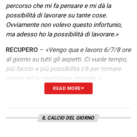
percorso che mi fa pensare e mi dà la
possibilità di lavorare su tante cose.
Ovviamente non volevo questo infortunio,
ma adesso ho la possibilità di lavorare.»
RECUPERO
–
«Vengo qua e lavoro 6/7/8 ore
al giorno su tutti gli aspetti. Ci vuole tempo,
più faccio e più possibilità c’è per tornare
presto ed in condizione ottimale.»
READ MORE
MESSAGGI
–
«Li ho ricevuti anche da gente
che non conoscevo, è stato un orgoglio. Il
messaggio dell’Inter mi ha fatto piacere,
IL CALCIO DEL GIORNO
siamo rivali ma quando succedono queste
cose siamo umani. Li ringrazio, loro sanno