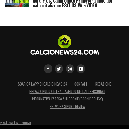
della FIGC. Campionato Primavera male del
calcio italiano» ESCLUSIVA e VIDEO
SCARICA L’APP DI CALCIO NEWS 24
CONTATTI
REDAZIONE
PRIVACY POLICY E TRATTAMENTO DEI DATI PERSONALI
INFORMATIVA ESTESA SUI COOKIE (COOKIE POLICY)
NETWORK SPORT REVIEW
gestisci il consenso