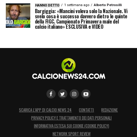
1 settimana ago
Alberto Petrosilli
HANNO DETTO
Bargiggia: «Mancini voleva solo la Nazionale. Vi
svelo cosa è successo davvero dietro le quinte
della FIGC. Campionato Primavera male del
calcio italiano» ESCLUSIVA e VIDEO
SCARICA L’APP DI CALCIO NEWS 24
CONTATTI
REDAZIONE
PRIVACY POLICY E TRATTAMENTO DEI DATI PERSONALI
INFORMATIVA ESTESA SUI COOKIE (COOKIE POLICY)
NETWORK SPORT REVIEW