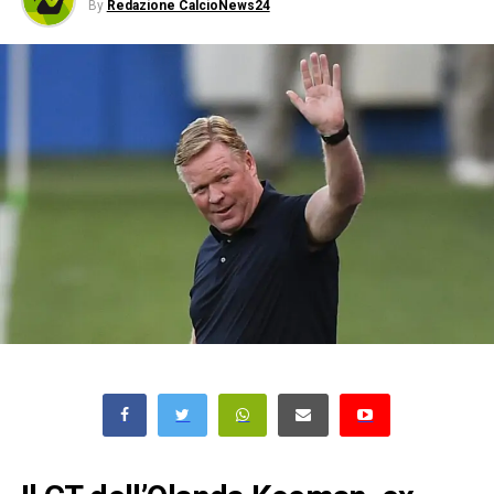
By
Redazione CalcioNews24