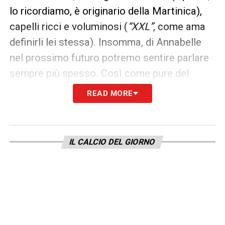
lo ricordiamo, è originario della Martinica),
capelli ricci e voluminosi (
“XXL”
, come ama
definirli lei stessa). Insomma, di Annabelle
nel prossimo futuro potremo sentire parlare
sempre più spesso. Così come pure del
fratello, ci mancherebbe.
READ MORE
LA PLAYLIST DELLE NOSTRE TOP NEWS
IL CALCIO DEL GIORNO