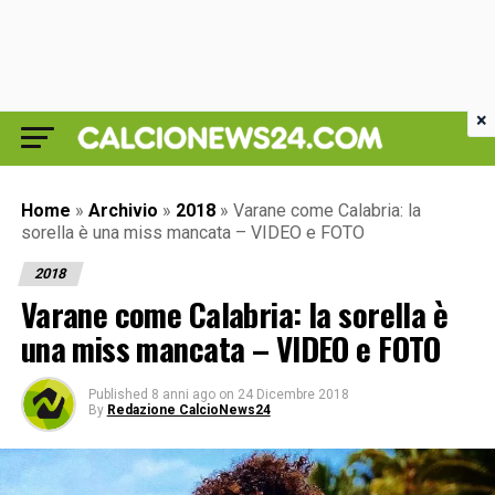
×
Home
»
Archivio
»
2018
»
Varane come Calabria: la
sorella è una miss mancata – VIDEO e FOTO
2018
Varane come Calabria: la sorella è
una miss mancata – VIDEO e FOTO
Published
8 anni ago
on
24 Dicembre 2018
By
Redazione CalcioNews24