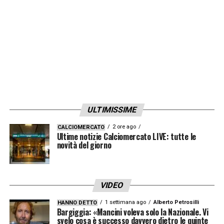
Interrogato da uno studente,
Simone Inzaghi
si è esibito in una risposta diplomatica sul
giocatore portoghese, finito spesso e
volentieri in panchina: «
Penso che un
allenatore debba avere un dialogo coi
giocatori e avere la fortuna di avere ragazzi
intelligenti. Ho instaurato un ottimo rapporto
ULTIMISSIME
con i miei giocatori
».
2 ore ago
CALCIOMERCATO
Ultime notizie Calciomercato LIVE: tutte le
novità del giorno
LA PLAYLIST DELLE NOSTRE TOP NEWS
VIDEO
1 settimana ago
Alberto Petrosilli
HANNO DETTO
Bargiggia: «Mancini voleva solo la Nazionale. Vi
svelo cosa è successo davvero dietro le quinte