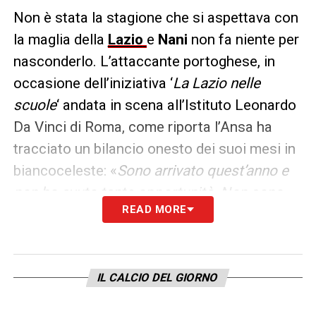
Non è stata la stagione che si aspettava con
la maglia della
Lazio
e
Nani
non fa niente per
nasconderlo. L’attaccante portoghese, in
occasione dell’iniziativa ‘
La Lazio nelle
scuole
‘ andata in scena all’Istituto Leonardo
Da Vinci di Roma, come riporta l’Ansa ha
tracciato un bilancio onesto dei suoi mesi in
biancoceleste: «
Sono arrivato quest’anno e
non ho avuto tante opportunità. Non sono
READ MORE
riuscito a dare una gioia a questa tifoseria.
Loro si aspettano molto di più credono
molto in quello che posso fare. Il rapporto è
IL CALCIO DEL GIORNO
importante, dobbiamo averli dalla nostra
parte sempre
».