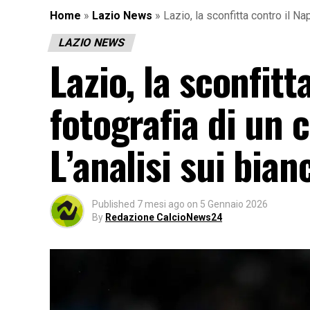
Home
»
Lazio News
»
Lazio, la sconfitta contro il Na
LAZIO NEWS
Lazio, la sconfitt
fotografia di un c
L’analisi sui bian
Published
7 mesi ago
on
5 Gennaio 2026
By
Redazione CalcioNews24