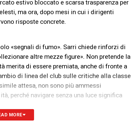
ercato estivo bloccato e scarsa trasparenza per
lesti, ma ora, dopo mesi in cui i dirigenti
rvono risposte concrete.
 solo «segnali di fumo». Sarri chiede rinforzi di
collezionare altre mezze figure». Non pretende la
ietà merita di essere premiata, anche di fronte a
mbio di linea del club sulle critiche alla classe
 simile attesa, non sono più ammessi
ità, perché navigare senza una luce significa
EAD MORE
 tutte le novità del giorno sul massimo