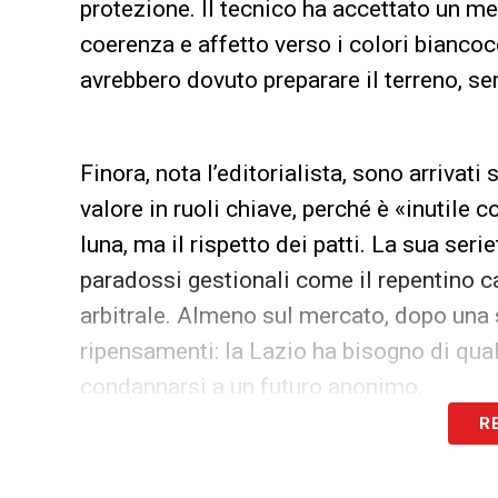
protezione. Il tecnico ha accettato un m
coerenza e affetto verso i colori biancoce
avrebbero dovuto preparare il terreno, se
Finora, nota l’editorialista, sono arrivati
valore in ruoli chiave, perché è «inutile 
luna, ma il rispetto dei patti. La sua ser
paradossi gestionali come il repentino ca
arbitrale. Almeno sul mercato, dopo una
ripensamenti: la Lazio ha bisogno di qual
condannarsi a un futuro anonimo.
R
LEGGI ANCHE –
Ultime Notizie Serie A:
campionato italiano