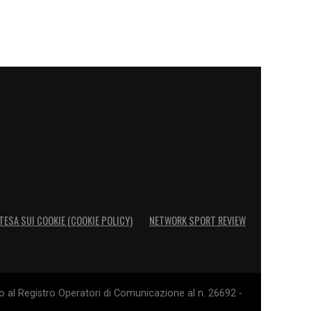
TESA SUI COOKIE (COOKIE POLICY)
NETWORK SPORT REVIEW
o al Registro Operatori di Comunicazione al n. 26692 -