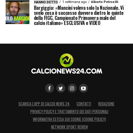
1 settimana ago
Alberto Petrosilli
HANNO DETTO
Bargiggia: «Mancini voleva solo la Nazionale. Vi
svelo cosa è successo davvero dietro le quinte
della FIGC. Campionato Primavera male del
calcio italiano» ESCLUSIVA e VIDEO
SCARICA L’APP DI CALCIO NEWS 24
CONTATTI
REDAZIONE
PRIVACY POLICY E TRATTAMENTO DEI DATI PERSONALI
INFORMATIVA ESTESA SUI COOKIE (COOKIE POLICY)
NETWORK SPORT REVIEW