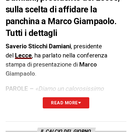
sulla scelta di affidare la
panchina a Marco Giampaolo.
Tutti i dettagli
Saverio Sticchi Damiani
, presidente
del
Lecce
, ha parlato nella conferenza
stampa di presentazione di
Marco
Giampaolo
.
PAROLE
–
«Diamo un calorosissimo
benvenuto a mister Giampaolo. Una scelta
READ MORE
che abbiamo voluto fare perché riteniamo
fondamentale il percorso, l’identità che la
squadra deve avere. Questi valori vanno ben
IL CALCIO DEL GIORNO