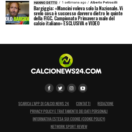
1 settimana ago
Alberto Petrosilli
HANNO DETTO
che si riaccende facilmente. Un contesto
Bargiggia: «Mancini voleva solo la Nazionale. Vi
svelo cosa è successo davvero dietro le quinte
stimolante. È un piacere avere Giampaolo
della FIGC. Campionato Primavera male del
calcio italiano» ESCLUSIVA e VIDEO
qui, un grandissimo in bocca al lupo».
LA PLAYLIST DELLE NOSTRE TOP NEWS
SCARICA L’APP DI CALCIO NEWS 24
CONTATTI
REDAZIONE
PRIVACY POLICY E TRATTAMENTO DEI DATI PERSONALI
INFORMATIVA ESTESA SUI COOKIE (COOKIE POLICY)
NETWORK SPORT REVIEW