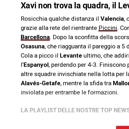
Xavi non trova la quadra, il L
Rosicchia qualche distanza il
Valencia
,
grazie alla rete del rientrante
Piccini
. Co
Barcellona
. Dopo la sconfitta della scor
Osasuna
, che riagguanta il pareggio a 5 
Cola a picco il
Levante
ultimo, che addiri
l’
Espanyol
, perdendo per 4-3. Finiscono p
altre squadre invischiate nella lotta per l
Alavés-Getafe
, mentre la sfida tra
Mallo
inviolata per entrambe le formazioni.
LA PLAYLIST DELLE NOSTRE TOP NEW