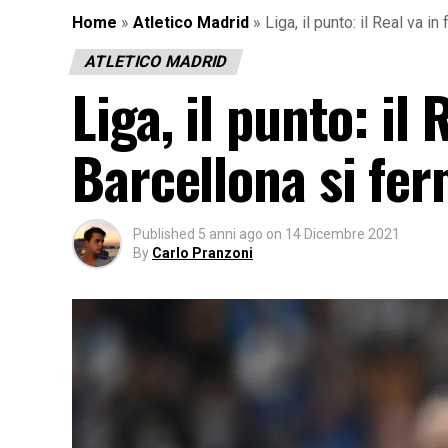
Home
»
Atletico Madrid
»
Liga, il punto: il Real va i
ATLETICO MADRID
Liga, il punto: il 
Barcellona si fe
Published
5 anni ago
on
14 Dicembre 2021
By
Carlo Pranzoni