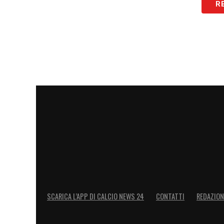
R
SCARICA L’APP DI CALCIO NEWS 24
CONTATTI
REDAZION