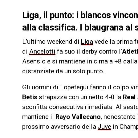
Liga, il punto: i blancos vinco
alla classifica. I blaugrana 
L’ultimo weekend di
Liga
vede la prima f
di
Ancelotti
fa suo il derby contro l’
Atlet
Asensio e si mantiene in cima a +8 dalla
distanziate da un solo punto.
Gli uomini di Lopetegui fanno il colpo vi
Betis
strapazza con un netto 4-0 la
Real
sconfitta consecutiva rimediata. Al sesto
mantiene il
Rayo Vallecano
, nonostante 
prossimo avversario della
Juve
in Champ