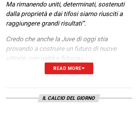
Ma rimanendo uniti, determinati, sostenuti
dalla proprietà e dai tifosi siamo riusciti a
raggiungere grandi risultati“.
Credo che anche la Juve di oggi stia
provando a costruire un futuro di nuove
vittorie, con unità e fiducia»
.
READ MORE
LEGGI ANCHE –
Partite oggi, stasera e
domani: guida alla Diretta TV
IL CALCIO DEL GIORNO
LA PLAYLIST DELLE NOSTRE TOP NEWS