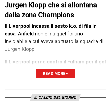
Jurgen Klopp che si allontana
dalla zona Champions
Il Liverpool incassa il sesto k.o. di fila in
casa
: Anfield non è più quel fortino
inviolabile a cui aveva abituato la squadra di
Jurgen Klopp.
Il Liverpool perde contro il Fulham per il gol
dell’ex Juve Mario Lemina
: sesta sconfitta
READ MORE
in casa e record negativo per il Liverpool che
mai aveva inanellato una serie così negativa.
Il Liverpool si allontana dalla zona
IL CALCIO DEL GIORNO
Champions con il Chelsea a +4 con una gara
in meno.