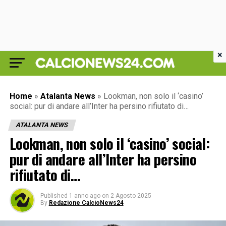
×
Home
»
Atalanta News
»
Lookman, non solo il ‘casino’
social: pur di andare all’Inter ha persino rifiutato di…
ATALANTA NEWS
Lookman, non solo il ‘casino’ social:
pur di andare all’Inter ha persino
rifiutato di…
Published
1 anno ago
on
2 Agosto 2025
By
Redazione CalcioNews24