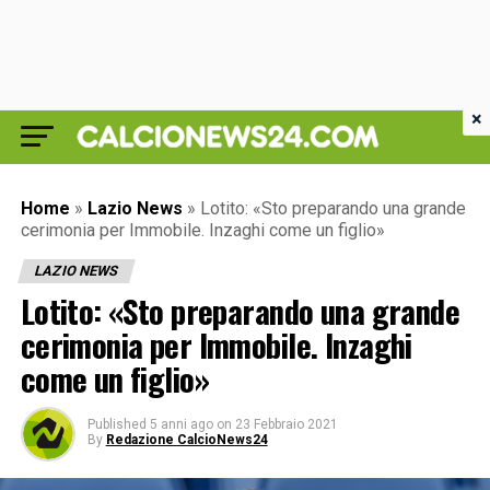
×
Home
»
Lazio News
»
Lotito: «Sto preparando una grande
cerimonia per Immobile. Inzaghi come un figlio»
LAZIO NEWS
Lotito: «Sto preparando una grande
cerimonia per Immobile. Inzaghi
come un figlio»
Published
5 anni ago
on
23 Febbraio 2021
By
Redazione CalcioNews24