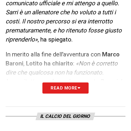
comunicato ufficiale e mi attengo a quello.
Sarri è un allenatore che ho voluto a tutti i
costi. Il nostro percorso si era interrotto
prematuramente, e ho ritenuto fosse giusto
riprenderlo»
, ha spiegato.
In merito alla fine dell’avventura con
Marco
Baroni
,
Lotito ha chiarito
:
«Non è corretto
dire che qualcosa non ha funzionato.
Innanzitutto, non ho mai esonerato Baroni. Io
READ MORE
non giudico le persone solo per i risultati, ma
anche per la loro tenuta psicologica
all’interno di un determinato contesto.
IL CALCIO DEL GIORNO
Baroni ha fatto una scelta, ha ritenuto che
alcune aspettative che si era posto non si