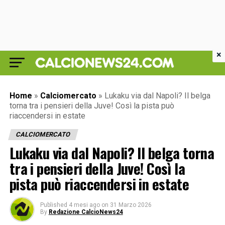
×
Home
»
Calciomercato
»
Lukaku via dal Napoli? Il belga
torna tra i pensieri della Juve! Così la pista può
riaccendersi in estate
CALCIOMERCATO
Lukaku via dal Napoli? Il belga torna
tra i pensieri della Juve! Così la
pista può riaccendersi in estate
Published
4 mesi ago
on
31 Marzo 2026
By
Redazione CalcioNews24