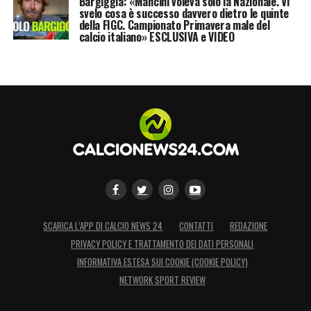
Bargiggia: «Mancini voleva solo la Nazionale. Vi
svelo cosa è successo davvero dietro le quinte
della FIGC. Campionato Primavera male del
calcio italiano» ESCLUSIVA e VIDEO
SCARICA L’APP DI CALCIO NEWS 24
CONTATTI
REDAZIONE
PRIVACY POLICY E TRATTAMENTO DEI DATI PERSONALI
INFORMATIVA ESTESA SUI COOKIE (COOKIE POLICY)
NETWORK SPORT REVIEW