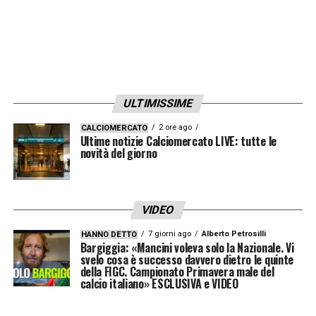
serbo per capire margini e condizioni
dell’operazione. Però la strada è in salita.
L’attaccante della
Juventus
, consapevole
che la sua avventura a Torino sia ormai ai
titoli di coda, si aspetta offerte importanti da
ULTIMISSIME
diversi
top club europei
. Il nodo, come
2 ore ago
CALCIOMERCATO
Ultime notizie Calciomercato LIVE: tutte le
spesso accade, è legato all’ingaggio.
novità del giorno
Gabriel Jesus nei monitor del Milan (Foto IG
VIDEO
@dejesusoficial
– calcionews24.com)
7 giorni ago
Alberto Petrosilli
HANNO DETTO
Bargiggia: «Mancini voleva solo la Nazionale. Vi
La proposta milanista si aggira intorno ai sei
svelo cosa è successo davvero dietro le quinte
milioni di euro netti a stagione, una cifra
della FIGC. Campionato Primavera male del
calcio italiano» ESCLUSIVA e VIDEO
significativa ma che al momento non
soddisfa le richieste del giocatore. E così la