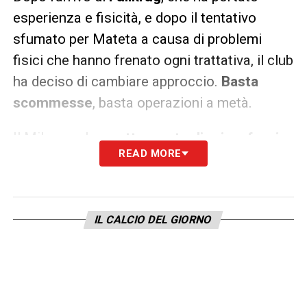
esperienza e fisicità, e dopo il tentativo
sfumato per Mateta a causa di problemi
fisici che hanno frenato ogni trattativa, il club
ha deciso di cambiare approccio.
Basta
scommesse
, basta operazioni a metà.
Il Milan vuole un
attaccante di prima fascia
,
READ MORE
uno che possa essere il riferimento assoluto
del nuovo ciclo. Tare, chiamato a costruire
un progetto ambizioso, lo sa bene e si sta
IL CALCIO DEL GIORNO
muovendo su più tavoli.
Il nome che circola da settimane è quello di
Dusan Vlahovic
. I rossoneri hanno
mantenuto vivi i contatti con l’entourage del