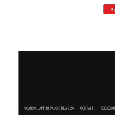
R
SCARICA L’APP DI CALCIO NEWS 24
CONTATTI
REDAZION