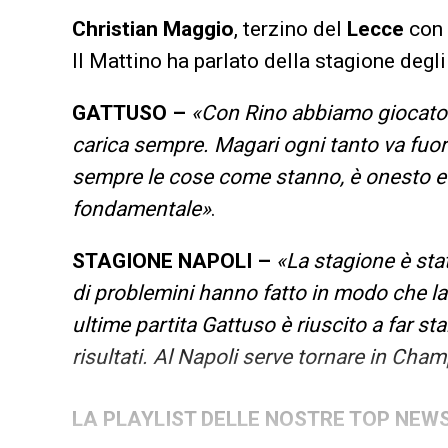
Christian Maggio
, terzino del
Lecce
con
Il Mattino ha parlato della stagione degli
GATTUSO –
«Con Rino abbiamo giocato i
carica sempre. Magari ogni tanto va fuori 
sempre le cose come stanno, è onesto e 
fondamentale»
.
STAGIONE NAPOLI –
«La stagione è stat
di problemini hanno fatto in modo che l
ultime partita Gattuso è riuscito a far star
risultati. Al Napoli serve tornare in Ch
LA PLAYLIST DELLE NOSTRE TOP NEW