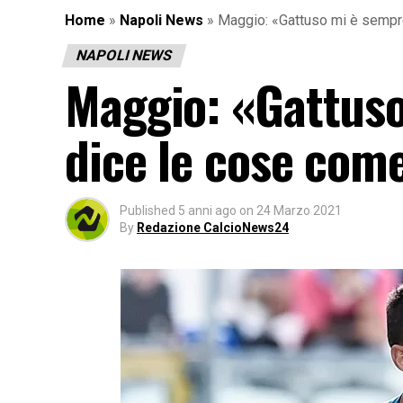
Home
»
Napoli News
»
Maggio: «Gattuso mi è sempre
NAPOLI NEWS
Maggio: «Gattuso
dice le cose com
Published
5 anni ago
on
24 Marzo 2021
By
Redazione CalcioNews24