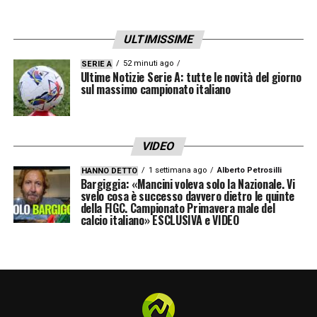
UNITED:
Martial 6.5:
oltre ad aver avuto il merito di
ULTIMISSIME
trovarsi nel posto giusto al momento giusto
52 minuti ago
SERIE A
Ultime Notizie Serie A: tutte le novità del giorno
per il gol del primo pareggio, insieme a Matic,
sul massimo campionato italiano
è uno dei migliori dei suoi, per le occasioni
create e per le giocate di classe esibite
VIDEO
PEGGIORE IN CAMPO ˗ MANCHESTER
1 settimana ago
Alberto Petrosilli
HANNO DETTO
UNITED:
Bargiggia: «Mancini voleva solo la Nazionale. Vi
svelo cosa è successo davvero dietro le quinte
della FIGC. Campionato Primavera male del
Rojo 5:
il suo ritorno in campo stava per
calcio italiano» ESCLUSIVA e VIDEO
assumere valutazioni e connotazioni molto
positive ma il doppio errore in occasione del
gol di Lacazette, il nervosismo emerso in
molte occasioni e qualche entrata al limite