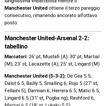
lunghissima imbattibilità mentre il
Manchester
United
ottiene il terzo pareggio
consecutivo, rimanendo ancorato all’ottavo
posto.
Manchester United-Arsenal 2-2:
tabellino
Marcatori:
26′ pt, Mustafi (A); 30′ pt, Martial
(M); 23′ st, Lacazette (A); 25′ st, Lingard (M)
Manchester United (5-3-2):
De Gea 5.5;
Dalot 6.5, Bailly 5, Smalling 6, Rojo 5 (27′ st,
Fellaini 5), Darmian 6; Herrera 6.5, Matic 6.5,
Lingard 6.5 (31′ st, Pogba ng); Rashford 6,
Martial 6.5 (18′ st, Lukaku 5.5).