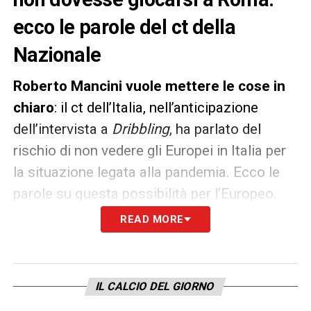
ecco le parole del ct della
Nazionale
Roberto Mancini vuole mettere le cose in
chiaro
: il ct dell’Italia, nell’anticipazione
dell’intervista a
Dribbling
, ha parlato del
rischio di non vedere gli Europei in Italia per
la situazione legata alla pandemia. Ecco le
parole su questa possibilità per l’Europeo.
READ MORE
«Se l’Europeo non dovesse essere giocato a
Roma sarebbe una delusione enorme.
L’Italia ha voglia di tornare a vivere».
IL CALCIO DEL GIORNO