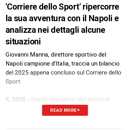
‘Corriere dello Sport’ ripercorre
la sua avventura con il Napoli e
analizza nei dettagli alcune
situazioni
Giovanni Manna, direttore sportivo del
Napoli campione d’Italia, traccia un bilancio
del 2025 appena concluso sul Corriere dello
Sport
IL 2025
«
Siamo orgogliosi del lavoro di
Conte e dei ragazzi. Magnifico per i risultati
READ MORE
ma molto dispendioso per energia e
sacrificio. Lo scudetto inaspettato e la