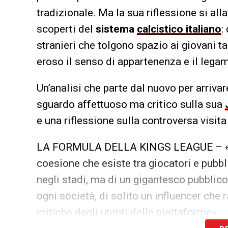
tradizionale. Ma la sua riflessione si al
scoperti del
sistema
calcistico italiano
:
stranieri che tolgono spazio ai giovani t
eroso il senso di appartenenza e il legam
Un’analisi che parte dal nuovo per arriv
sguardo affettuoso ma critico sulla sua
e una riflessione sulla controversa visi
LA FORMULA DELLA KINGS LEAGUE – «È u
coesione che esiste tra giocatori e pubbl
negli stadi, ma di un gigantesco pubblico
ogni società, di solito un influencer che r
critiche degli utenti delle piattaforme».