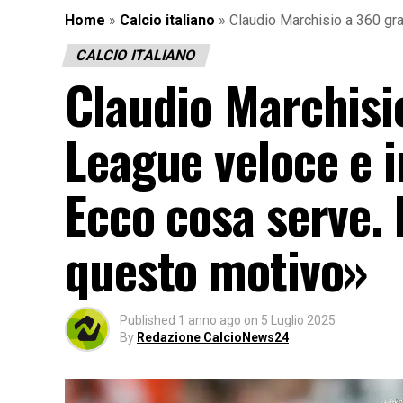
Home
»
Calcio italiano
»
Claudio Marchisio a 360 gra
CALCIO ITALIANO
Claudio Marchisi
League veloce e i
Ecco cosa serve.
questo motivo»
Published
1 anno ago
on
5 Luglio 2025
By
Redazione CalcioNews24