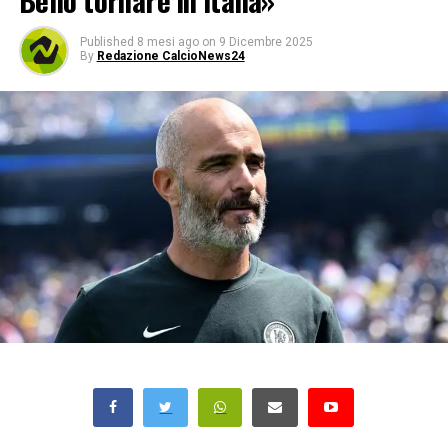
Bello tornare in Italia»
Published
8 mesi ago
on
9 Dicembre 2025
By
Redazione CalcioNews24