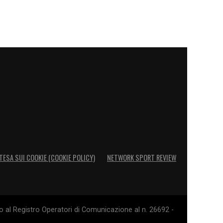
TESA SUI COOKIE (COOKIE POLICY)
NETWORK SPORT REVIEW
o al Registro Operatori di Comunicazione al n. 26692 -