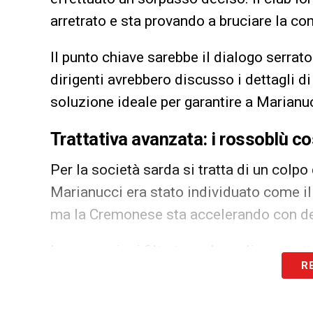
arretrato e sta provando a bruciare la co
Il punto chiave sarebbe il dialogo serra
dirigenti avrebbero discusso i dettagli d
soluzione ideale per garantire a Marianuc
Trattativa avanzata: i rossoblù co
Per la società sarda si tratta di un colpo
Marianucci era stato individuato come il p
ma la Cremonese sta accelerando con dec
Le sensazioni filtrate parlano di una tratt
R
grigiorosso e il Napoli sarebbe già stata 
quello economico.