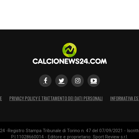
rcato LIVE: tutte le novità del giorno
S
E
PRIVACY POLICY E TRATTAMENTO DEI DATI PERSONALI
INFORMATIVA ES
4 -Registro Stampa Tribunale di Torino n. 47 del 07/09/2021 - Iscritt
P.I.11028660014 - Editore e proprietario: Sport Review s.r.l.