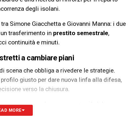
ncorrenza degli isolani.
to tra Simone Giacchetta e Giovanni Manna: i due
i un trasferimento in
prestito semestrale
,
ci continuità e minuti.
stretti a cambiare piani
 di scena che obbliga a rivedere le strategie.
rofilo giusto per dare nuova linfa alla difesa,
isione verso la chiusura.
ativa in stato molto avanzato: tra il club
EAD MORE
trovata un’intesa sia sul piano tecnico sia su