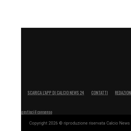
LEGGI ANCHE –
Ultime notizie Calciome
LA PLAYLIST DELLE NOSTRE TOP NEW
SCARICA L’APP DI CALCIO NEWS 24
CONTATTI
REDAZION
gestisci il consenso
Copyright 2026 © riproduzione riservata Calcio News 2