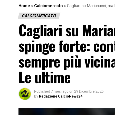
Home
»
Calciomercato
»
Cagliari su Marianucci, ma 
CALCIOMERCATO
Cagliari su Mari
spinge forte: con
sempre più vicina
Le ultime
Published
7 mesi ago
on
29 Dicembre 2025
By
Redazione CalcioNews24