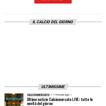
L’IMPATTO DI SPALLETTI
«È arrivato a
Torino con entusiasmo, bello carico. Dopo la
Nazionale, aveva bisogno di qualcosa di
IL CALCIO DEL GIORNO
grande per continuare a essere Spalletti. Lo
vedo proprio bene, ha il physique du rôle
giusto. Il contratto è valido ancora per sei
mesi soltanto, ma c’è la percezione che
Spalletti abbia voglia di raggiungere il
risultato immediato. È quello che ha
annunciato subito: lottare per stare nel
gruppo scudetto. E vuole anche capire di
cosa ha bisogno la squadra. Era la cosa più
ULTIMISSIME
importante: trovare un uomo che indicasse la
1 minuto ago
CALCIOMERCATO
direzione giusta per uscire dall’impasse degli
Ultime notizie Calciomercato LIVE: tutte le
novità del giorno
ultimi quattro anni».