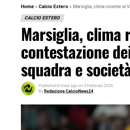
Home
»
Calcio Estero
»
Marsiglia, clima rovente al 
CALCIO ESTERO
Marsiglia, clima 
contestazione dei
squadra e societ
Published
6 mesi ago
on
3 Febbraio 2026
By
Redazione CalcioNews24