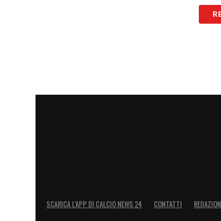
LA PLAYLIST DELLE NOSTRE TOP NEW
R
SCARICA L’APP DI CALCIO NEWS 24
CONTATTI
REDAZION