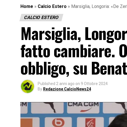
Home
»
Calcio Estero
»
Marsiglia, Longoria: «De Zer
CALCIO ESTERO
Marsiglia, Longor
fatto cambiare. 
obbligo, su Bena
Published
2 anni ago
on
9 Ottobre 2024
By
Redazione CalcioNews24