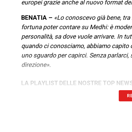
europei grazie anche al nuovo format d
BENATIA –
«Lo conoscevo già bene, tra 
fortuna poter contare su Medhi: è moder
personalità, sa dove vuole arrivare. In t
quando ci conosciamo, abbiamo capito ch
uno sguardo per capirci. Senza parlarci
direzione».
LA PLAYLIST DELLE NOSTRE TOP NEW
R