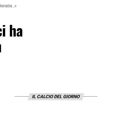
 Benatia…»
ci ha
n
IL CALCIO DEL GIORNO