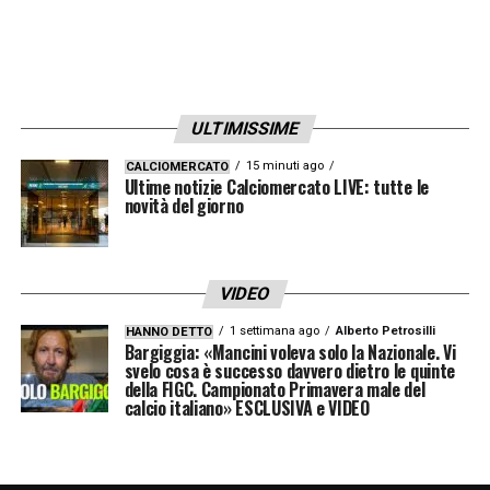
dei pilastri della difesa nei prossimi anni.
La versatilità tattica, l’esperienza già
maturata in Bundesliga e la reputazione
ULTIMISSIME
internazionale lo rendono un obiettivo di
primo piano. Se la trattativa dovesse andare
15 minuti ago
CALCIOMERCATO
Ultime notizie Calciomercato LIVE: tutte le
in porto, l’Inter si assicurerebbe un difensore
novità del giorno
di grande potenziale, capace di garantire
solidità immediata e prospettive di crescita a
VIDEO
lungo termine.
1 settimana ago
Alberto Petrosilli
HANNO DETTO
Bargiggia: «Mancini voleva solo la Nazionale. Vi
LA PLAYLIST DELLE NOSTRE TOP NEWS
svelo cosa è successo davvero dietro le quinte
della FIGC. Campionato Primavera male del
calcio italiano» ESCLUSIVA e VIDEO