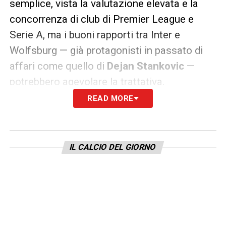
semplice, vista la valutazione elevata e la
concorrenza di club di Premier League e
Serie A, ma i buoni rapporti tra Inter e
Wolfsburg — già protagonisti in passato di
affari come quello di
Dejan Stankovic
—
potrebbero agevolare la trattativa.
READ MORE
Un investimento per il futuro
nerazzurro
IL CALCIO DEL GIORNO
L’arrivo di Koulierakis rappresenterebbe un
tassello importante nel progetto di crescita
dell’Inter. La sua giovane età gli
consentirebbe di adattarsi gradualmente alla
Serie A, con la prospettiva di diventare uno