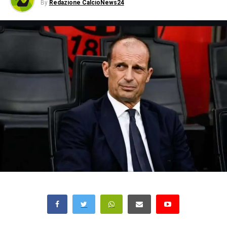
By
Redazione CalcioNews24