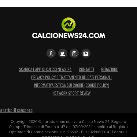
SCARICA L’APP DI CALCIO NEWS 24
CONTATTI
REDAZIONE
PRIVACY POLICY E TRATTAMENTO DEI DATI PERSONALI
INFORMATIVA ESTESA SUI COOKIE (COOKIE POLICY)
NETWORK SPORT REVIEW
gestisci il consenso
Copyright 2026 © riproduzione riservata Calcio News 24 -Registro
Stampa Tribunale di Torino n. 47 del 07/09/2021 - Iscritto al Registro
Operatori di Comunicazione al n. 26692 - P.I.11028660014 - Editore e