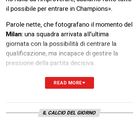
il possibile per entrare in Champions».
Parole nette, che fotografano il momento del
Milan
: una squadra arrivata all’ultima
giornata con la possibilità di centrare la
qualificazione, ma incapace di gestire la
pressione della partita decisiva.
Allegri Milan, futuro e valutazioni
READ MORE
della società
Sul proprio futuro,
Allegri
ha preferito non
sbilanciarsi, concentrandosi soprattutto
IL CALCIO DEL GIORNO
sulla delusione per il risultato mancato: «In
questo momento sono dispiaciuto,