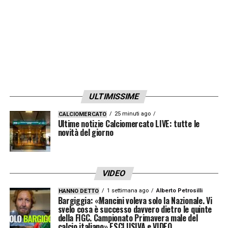
arrabbiato, perché siamo fuori dalla
Champions. Dopo averla rimessa in piedi
contro il Genoa nessuno si aspettava una
sconfitta del genere. Con amarezza bisogna
accettarlo, valutando tutta l’annata».
Il tecnico ha poi provato a spiegare la caduta
ULTIMISSIME
rossonera: «Andare a trovare un motivo non
25 minuti ago
CALCIOMERCATO
Ultime notizie Calciomercato LIVE: tutte le
lo so. Abbiamo sicuramente sbagliato
novità del giorno
qualcosa, il risultato fa pendere l’opinione da
una parte o dall’altra. Bisognerà essere
molto lucidi nel valutare tutta l’annata».
VIDEO
1 settimana ago
Alberto Petrosilli
HANNO DETTO
Allegri Milan, nervosismo e
Bargiggia: «Mancini voleva solo la Nazionale. Vi
svelo cosa è successo davvero dietro le quinte
passività nei momenti decisivi
della FIGC. Campionato Primavera male del
calcio italiano» ESCLUSIVA e VIDEO