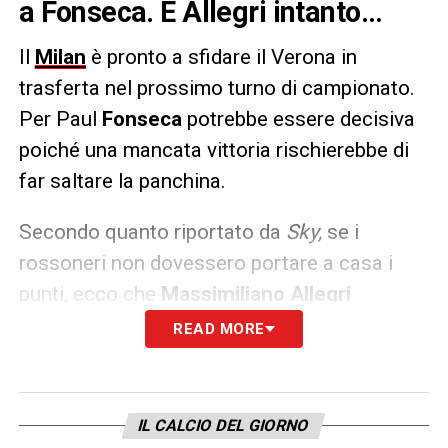
a Fonseca. E Allegri intanto…
Il
Milan
è pronto a sfidare il Verona in
trasferta nel prossimo turno di campionato.
Per Paul
Fonseca
potrebbe essere decisiva
poiché una mancata vittoria rischierebbe di
far saltare la panchina.
Secondo quanto riportato da
Sky,
se i
rossoneri non dovessero portare a casa i
punti, ecco che
Massimiliano Allegri
potrebbe ritornare clamorosamente a
READ MORE
Milano, anche se rimane ad oggi solo
un’ipotesi.
IL CALCIO DEL GIORNO
LA PLAYLIST DELLE NOSTRE TOP NEWS