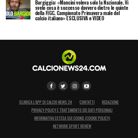
Bargiggia: «Mancini voleva solo la Nazionale. Vi
svelo cosa è successo davvero dietro le quinte
della FIGC. Campionato Primavera male del
calcio italiano» ESCLUSIVA e VIDEO
SCARICA L’APP DI CALCIO NEWS 24
CONTATTI
REDAZIONE
PRIVACY POLICY E TRATTAMENTO DEI DATI PERSONALI
INFORMATIVA ESTESA SUI COOKIE (COOKIE POLICY)
NETWORK SPORT REVIEW