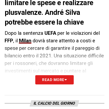
limitare le spese e realizzare
plusvalenze. André Silva
potrebbe essere la chiave
Dopo la sentenza
UEFA
per le violazioni del
FFP
, il
Milan
dovrà stare attento a costi e
spese per cercare di garantire il pareggio di
bilancio entro il 2021. Una situazione difficile
per i rossoneri, che dovranno limitare gli
investimenti sul mercato e puntare al
massimo sul fattore plusvalenze.
READ MORE
Tra i nomi che figurano nella lista cessioni,
però, ce n’è uno che sta rendendo
IL CALCIO DEL GIORNO
particolarmente bene in Spagna, presso