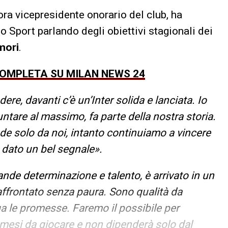
ora vicepresidente onorario del club, ha
lo Sport parlando degli obiettivi stagionali dei
mori
.
COMPLETA SU MILAN NEWS 24
ere, davanti c’è un’Inter solida e lanciata. Io
ntare al massimo, fa parte della nostra storia.
e solo da noi, intanto continuiamo a vincere
 dato un bel segnale».
nde determinazione e talento, è arrivato in un
ffrontato senza paura. Sono qualità da
 le promesse. Faremo il possibile per
 mesi da giocare e non dipenderà solo dal