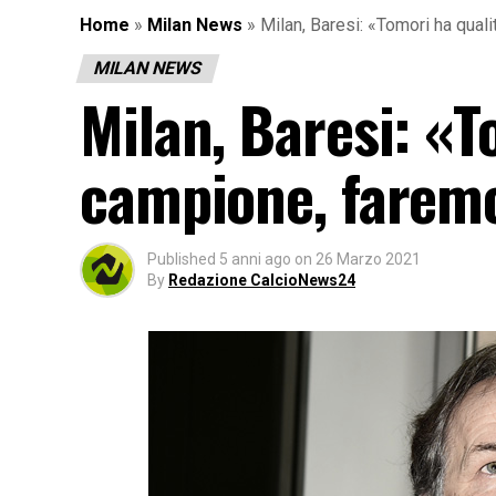
Home
»
Milan News
»
Milan, Baresi: «Tomori ha quali
MILAN NEWS
Milan, Baresi: «T
campione, faremo 
Published
5 anni ago
on
26 Marzo 2021
By
Redazione CalcioNews24