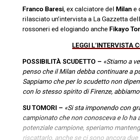
Franco Baresi
, ex calciatore del
Milan
e 
rilasciato un’intervista a La Gazzetta del
rossoneri ed elogiando anche
Fikayo To
LEGGI L’INTERVISTA 
POSSIBILITÀ SCUDETTO –
«Stiamo a ved
penso che il Milan debba continuare a pu
Sappiamo che per lo scudetto non dipend
con lo stesso spirito di Firenze, abbiamo
SU TOMORI –
«Si sta imponendo con gra
campionato che non conosceva e lo ha a
potenziale campione, speriamo mantenga
riscattarlo, anche se ci sono ancora due