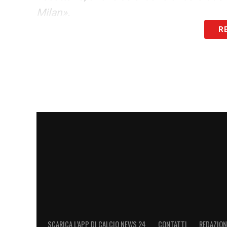
Milan».
R
LA PLAYLIST DELLE NOSTRE TOP NEW
SCARICA L’APP DI CALCIO NEWS 24
CONTATTI
REDAZION