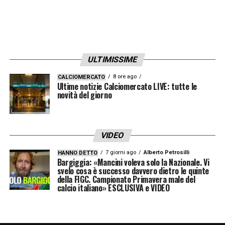
poi è normale che ci pensi allo scudetto.
Giochi per il Milan, tutti i giocatori vogliono
vincere, quindi si è normale che ci pensi
».
SCUDETTO –
«
Io ci credo
».
ULTIMISSIME
8 ore ago
CALCIOMERCATO
LEGGI LE PAROLE INTEGRALI DI DE
Ultime notizie Calciomercato LIVE: tutte le
novità del giorno
WINTER SU MILANNEWS24
LA PLAYLIST DELLE NOSTRE TOP NEWS
VIDEO
7 giorni ago
Alberto Petrosilli
HANNO DETTO
Bargiggia: «Mancini voleva solo la Nazionale. Vi
svelo cosa è successo davvero dietro le quinte
della FIGC. Campionato Primavera male del
calcio italiano» ESCLUSIVA e VIDEO