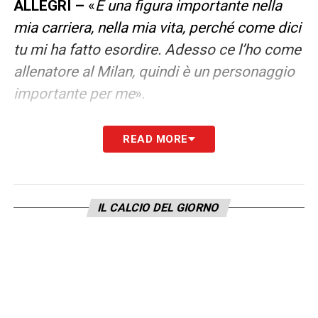
ALLEGRI –
«
È una figura importante nella
mia carriera, nella mia vita, perché come dici
tu mi ha fatto esordire. Adesso ce l’ho come
allenatore al Milan, quindi è un personaggio
importante per me
».
COME UN FIGLIO PER ALLEGRI –
«
Questo
READ MORE
non lo so, devi chiedere a lui, però per me è
uno che è molto equilibrato, sai sempre
cosa ti puoi aspettare da lui, non è che un
IL CALCIO DEL GIORNO
giorno arrabbiato mentre l’altro è triste. È
sempre molto equilibrato. È bello perché sai
cosa aspettarti da lui
».
OBIETTIVO –
«
L’obiettivo è il quarto posto,