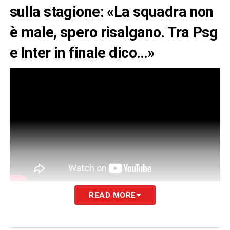
sulla stagione: «La squadra non
è male, spero risalgano. Tra Psg
e Inter in finale dico…»
Al Margine dell’evento d ibeneficenza della
READ MORE
Fondazione Vialli e Mauro Golf Cup, a
sostegno della Ricerca sulla SLA e la