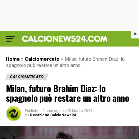
×
Home
»
Calciomercato
»
Milan, futuro Brahim Diaz: lo
spagnolo può restare un altro anno
CALCIOMERCATO
Milan, futuro Brahim Diaz: lo
spagnolo può restare un altro anno
Published
5 anni ago
on
25 Marzo 2021
By
Redazione CalcioNews24