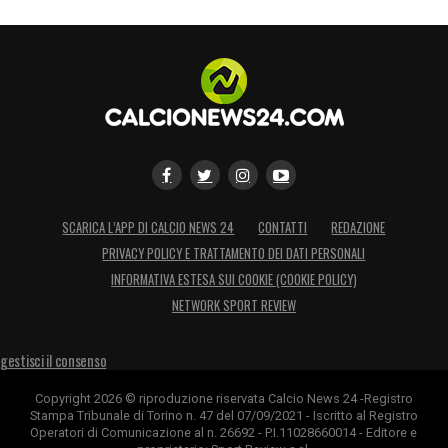
SCARICA L’APP DI CALCIO NEWS 24
CONTATTI
REDAZIONE
PRIVACY POLICY E TRATTAMENTO DEI DATI PERSONALI
INFORMATIVA ESTESA SUI COOKIE (COOKIE POLICY)
NETWORK SPORT REVIEW
gestisci il consenso
Copyright 2026 © riproduzione riservata Calcio News 24 -Registro
Stampa Tribunale di Torino n. 47 del 07/09/2021 - Iscritto al Registro
Operatori di Comunicazione al n. 26692 - P.I.11028660014 - Editore e