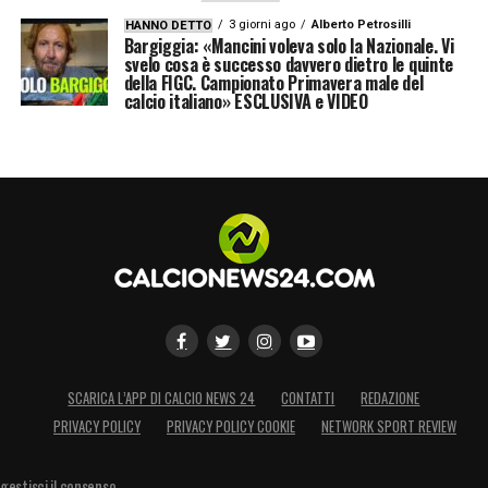
3 giorni ago
Alberto Petrosilli
HANNO DETTO
Bargiggia: «Mancini voleva solo la Nazionale. Vi
svelo cosa è successo davvero dietro le quinte
della FIGC. Campionato Primavera male del
calcio italiano» ESCLUSIVA e VIDEO
SCARICA L’APP DI CALCIO NEWS 24
CONTATTI
REDAZIONE
PRIVACY POLICY
PRIVACY POLICY COOKIE
NETWORK SPORT REVIEW
gestisci il consenso