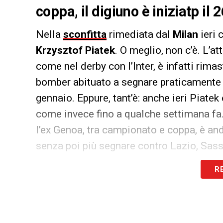
coppa, il digiuno è iniziatp il 
Nella
sconfitta
rimediata dal
Milan
ieri 
Krzysztof Piatek
. O meglio, non c’è. L’a
come nel derby con l’Inter, è infatti rima
bomber abituato a segnare praticamente u
gennaio. Eppure, tant’è: anche ieri Piatek
come invece fino a qualche settimana fa.
l’ex Genoa, tra campionato e coppa, è anda
senza poi più segnare contro Lazio, Sass
R
Dal punto di vista temporale, Piatek è uf
nello
0 a 0
del Milan contro la
Lazio
in
C
allora la squadra di
Gennaro Gattuso
, d
abbia iniziato sistematicamente a perdere