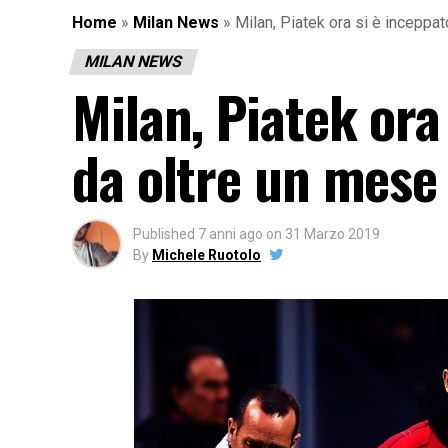
Home
»
Milan News
»
Milan, Piatek ora si è inceppa
MILAN NEWS
Milan, Piatek ora
da oltre un mese
Published
7 anni ago
on
31 Marzo 2019
By
Michele Ruotolo