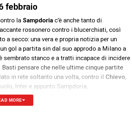
26 febbraio
contro la
Sampdoria
c’è anche tanto di
ttaccante rossonero contro i blucerchiati, così
sto a secco: una vera e propria notizia per un
n gol a partita sin dal suo approdo a Milano a
 è sembrato stanco e a tratti incapace di incidere
 Basti pensare che nelle ultime cinque partite
to in rete soltanto una volta, contro il
Chievo
,
uolo, Inter e appunto Sampdoria.
EAD MORE
ficialmente a digiuno dallo scorso
26 febbraio
,
oppa Italia
. Non può essere un caso che da
opo un inizio di
2019
decisamente sfavillante,
 colpi. Del resto lo stesso Piatek, nella sua