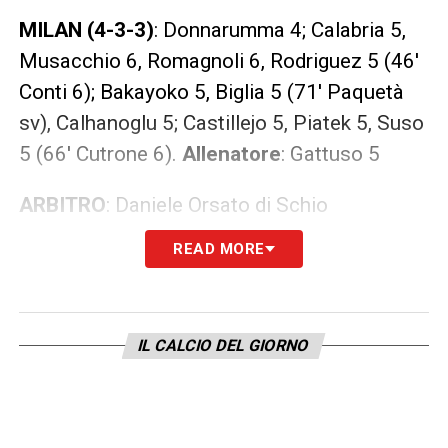
MILAN (4-3-3)
: Donnarumma 4; Calabria 5,
Musacchio 6, Romagnoli 6, Rodriguez 5 (46′
Conti 6); Bakayoko 5, Biglia 5 (71′ Paquetà
sv), Calhanoglu 5; Castillejo 5, Piatek 5, Suso
5 (66′ Cutrone 6).
Allenatore
: Gattuso 5
ARBITRO
: Daniele Orsato di Schio
READ MORE
NOTE
: ammoniti Castillejo, Suso, Bakayoko,
Musacchio (M)
IL CALCIO DEL GIORNO
Sampdoria-Milan 1-0: diretta live,
moviola e sintesi
90+7′ –
FINISCE QUI LA PARTITA
!