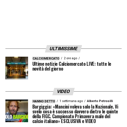
90+2′ –
ALTRA AMMONIZIONE NEL MILAN
!
Musacchio
riceve il giallo per aver
protestato per un rigore negato ai rossoneri
88′ – Proteste in campo per un contatto su
ULTIMISSIME
Piatek
! Secondo
Orsato
però non è rigore!
L’arbitro ricorre al Var per rivedere il fallo in
2 ore ago
CALCIOMERCATO
Ultime notizie Calciomercato LIVE: tutte le
area di rigore, ma decide di non dare
novità del giorno
ugualmente il rigore. Il contatto c’è, ma non è
così evidente.
VIDEO
87′ –
SECONDA SOSTITUZIONE NELLA
1 settimana ago
Alberto Petrosilli
HANNO DETTO
Bargiggia: «Mancini voleva solo la Nazionale. Vi
SAMPDORIA
: entra Gabbiadini per
svelo cosa è successo davvero dietro le quinte
della FIGC. Campionato Primavera male del
Quagliarella
calcio italiano» ESCLUSIVA e VIDEO